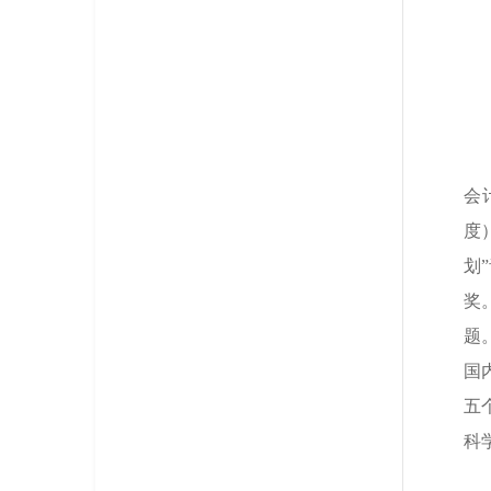
会
度
划
奖
题。
国
五
科