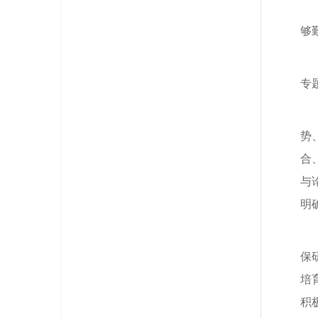
够
专
势
合
与
明
保
培
积