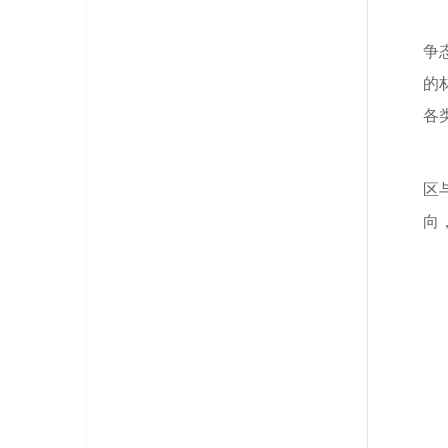
争
的
各
区
向