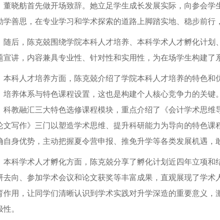
董晓舫首先做开场致辞。她立足学生成长发展实际，向参会学
勤学善思，在专业学习和学术探索的道路上脚踏实地、稳步前行
随后，陈克兢围绕学院本科人才培养、本科学术人才孵化计划
题宣讲，内容兼具专业性、针对性和实用性，为在场学生构建了
本科人才培养方面，陈克兢介绍了学院本科人才培养的特色和
、培养体系与特色课程设置，这也是构建个人核心竞争力的关键
、科教融汇三大特色选修课程模块，重点介绍了《会计学术思维导论
论文写作》三门以塑造学术思维、提升科研能力为导向的特色课
确自身优势，主动把握夏令营申报、推免升学等各类发展机遇，
本科学术人才孵化方面，陈克兢分享了孵化计划近四年立项和
研去向、参加学术会议和论文获奖等丰富成果，直观展现了学术
育作用，让同学们清晰认识到学术实践对升学深造的重要意义，
极性。