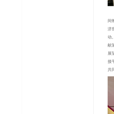
间
济
动
献
展
接
共