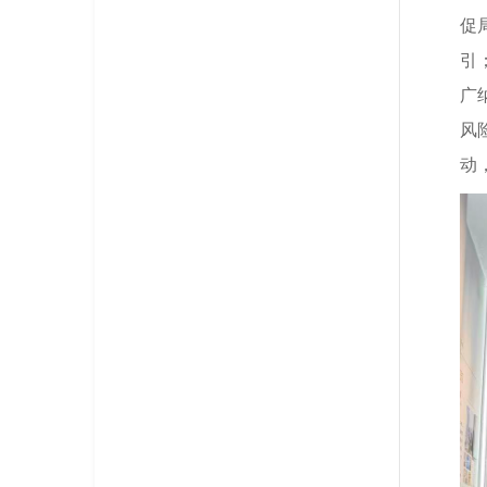
促
引
广
风
动