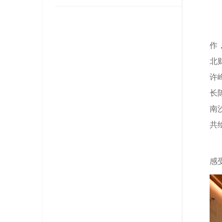
作
北
许
长
南
共
感