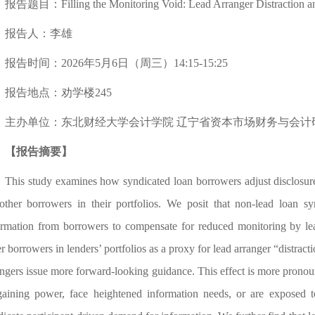
报告题目：Filling the Monitoring Void: Lead Arranger Distraction an
报告人：李雄
报告时间：2026年5月6日（周三）14:15-15:25
报告地点：劝学楼245
主办单位：东北财经大学会计学院 辽宁省资本市场财务与会计
【报告摘要】
This study examines how syndicated loan borrowers adjust disclosure
other borrowers in their portfolios. We posit that non-lead loan syn
ormation from borrowers to compensate for reduced monitoring by lea
r borrowers in lenders’ portfolios as a proxy for lead arranger “distrac
angers issue more forward-looking guidance. This effect is more pronou
gaining power, face heightened information needs, or are exposed to 