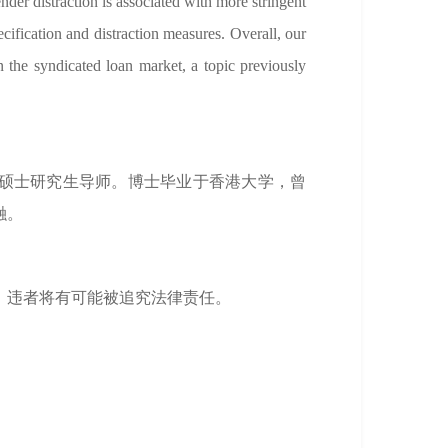
nder distraction is associated with more stringent
ecification and distraction measures. Overall, our
n the syndicated loan market, a topic previously
硕士研究生导师。博士毕业于香港大学，曾
融。
，违者将有可能被追究法律责任。