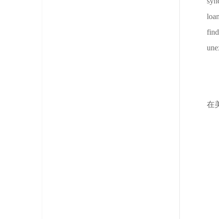
synd
loan
fin
unex
在