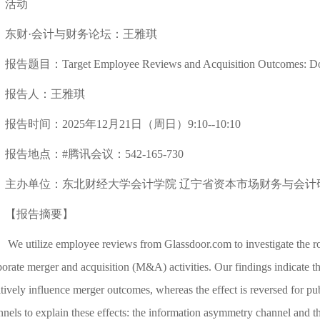
活动
东财·会计与财务论坛：王雅琪
报告题目：Target Employee Reviews and Acquisition Outcomes: Does 
报告人：王雅琪
报告时间：2025年12月21日（周日）9:10--10:10
报告地点：#腾讯会议：542-165-730
主办单位：东北财经大学会计学院 辽宁省资本市场财务与会计
【报告摘要】
We utilize employee reviews from Glassdoor.com to investigate the ro
orate merger and acquisition (M&A) activities. Our findings indicate tha
tively influence merger outcomes, whereas the effect is reversed for pub
nnels to explain these effects: the information asymmetry channel and t