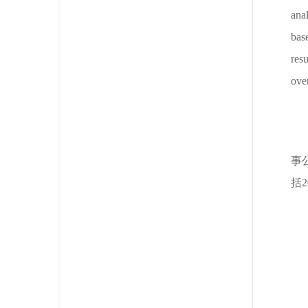
ana
bas
res
ove
事
括2