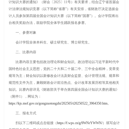
计知识大赛的通知》（财会〔2025〕11号）有关要求，结合辽宁省首届会
计法律法规知识竞赛（以下简称“省赛”）有关安排，省财政厅决定选拔会
计人员参加第四届全国会计知识大赛（以下简称“国赛”）。会计学院将出
台相关奖励办法，鼓励学院全体学生踊跃报名参赛。
一、参赛对象
会计学院全体本科生、硕士研究生、博士研究生。
二、比赛内容
比赛内容主要包括政治理论和财会知识。政治理论以习近平新时代中
国特色社会主义思想，党的二十大和二十届二中、三中全会精神，党章党
规等为主；财会知识以新修改会计法及财会监督、会计管理法规、规章和
规范性文件为主，兼顾财政会计前沿热点、会计改革发展历程等其他相关
知识。比赛内容详见《财政部关于举办第四届全国会计知识大赛的通知》
（附件1），网址为：
https://kjs.mof.gov.cn/gongzuotongzhi/202505/t20250522_3964350.htm
。
三、报名方式
扫以下二维码或点击链接（
https://f.wps.cn/g/9WNrYWWN/
）填写会计