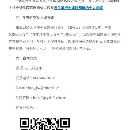
3.调剂考生复试原则上采取
网络远程方式
进行，有关复试安排请
随时
关注会计学院官网通知，以及
考生填报志愿时预留的个人邮箱
。
五、学费住宿及上课方式
东北财经大学非全日制会计硕士（MPAcc）基础学制2年，学费
108000元/2年（按年度收费，每学年54000元）。我院非全日制硕士研究生
均在校本部学习，学校不予安排住宿，授课时间可选择双休日上课或每月
集中授课（每月约5-7天），学校寒暑假期间正常休息。
六、咨询方式
联 系 人：刘老师
联系电话：0411-84738278
E-mail：kjxy_kw@dufe.edu.cn
学院官网：https://kjxy.dufe.edu.cn/
官方公众号：