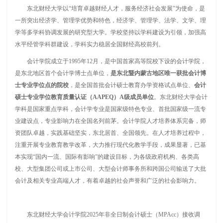
东北财经大学以“培育卓越财经人才，服务经济社会发展”为使命，是
一所突出经济学、管理学优势和特色，经济学、管理学、法学、文学、理
学等多学科协调发展的研究型大学。学校坚持以学科建设为引领，加强高
水平经管学科群建设，学科实力稳居全国财经高校前列。
会计学院成立于1995年12月，是中国首家高等院校下设的会计学院，
是东北地区首个会计学博士点单位，
是东北暨内蒙古地区唯一获批会计博
士专业学位点的院校
，是全国首批会计硕士教育办学资格试点单位、
会计
硕士专业学位教育质量认证（AAPEQ）A级成员单位
。东北财经大学会计
学科是国家重点学科，会计学专业是国家级特色专业、首批国家级一流专
业建设点，专业影响力在全国名列前茅。会计学院人才培养体系完备，师
资团队卓越，实践基础坚实，东北居首、全国领先。在人才培养过程中，
注重开展专业教育教学改革，大力推行现代化教学手段，成果显著，已基
本实现“国内一流、国际有影响”的建设目标，为各级政府机构、各类高
校、大型集团公司或上市公司、大型会计师事务所和跨国公司输送了大批
会计及相关专业高端人才，有着卓越的社会声誉和广泛的社会影响力。
东北财经大学会计学院2025年非全日制会计硕士（MPAcc）接收调