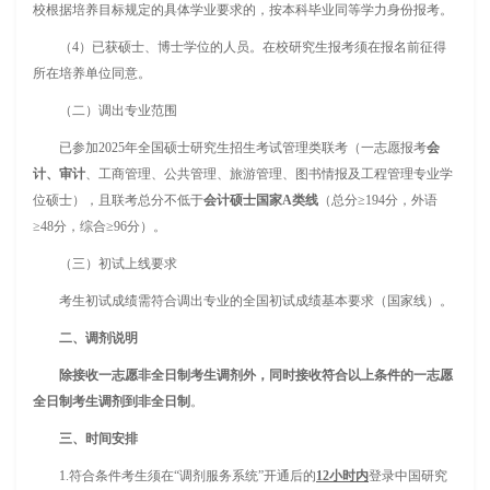
校根据培养目标规定的具体学业要求的，按本科毕业同等学力身份报考。
（4）已获硕士、博士学位的人员。在校研究生报考须在报名前征得
所在培养单位同意。
（二）调出专业范围
已参加2025年全国硕士研究生招生考试管理类联考（一志愿报考
会
计、审计
、工商管理、公共管理、旅游管理、图书情报及工程管理专业学
位硕士），且联考总分不低于
会计硕士国家A类线
（总分≥194分，外语
≥48分，综合≥96分）。
（三）初试上线要求
考生初试成绩需符合调出专业的全国初试成绩基本要求（国家线）。
二、调剂说明
除接收一志愿非全日制考生调剂外，同时接收符合以上条件的一志愿
全日制考生调剂到非全日制
。
三、时间安排
1.符合条件考生须在“调剂服务系统”开通后的
12小时内
登录中国研究