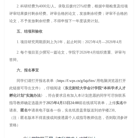
2. 科研经费为4000元/人。录取后拨付25%经费，根据中期检查及结项
评审结果拨付剩余经费。评审合格的论文，发放剩余经费；评审不合格的
论文，不予发放剩余经费，不得申报下一年度该类计划。
五、结项和验收
1. 项目研究周期原则上为1年，起止时间：2025年4月—2026年4月
2. 每个项目至少撰写一篇论文，学院于2026年4月组织查重、评审与
答辩。
六、报名事宜
同学们请打开报名表单（
https://f.wps.cn/g/fajzStrs/
用电脑浏览器打开
此链接可导出文件），仔细阅读《
东北财经大学会计学院“本科学术人才
孵化计划”实施办法
》，符合要求且有加入本计划意愿的同学可尽快联系
指导教师确定选题并于
2025年4月13日24:00
前在线填写表单，上传
实名
申
请表、
匿名
申请表电子版各一份，实名纸质盖章版送到劝学楼238。
（注：匿名版本不得直接或间接透露个人或指导教师信息，否则取消参评
资格）