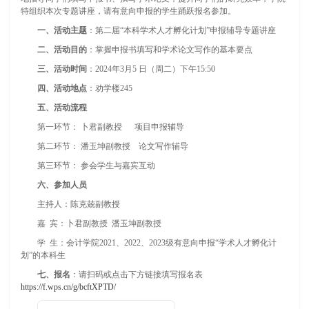
特组织本次专题讲座，请有意向申报的学生踊跃报名参加。
一、活动主题
：第二届“本科学术人才孵化计划”申报辅导专题讲座
二、活动目的
：掌握申报书填写和学术论文写作的基本要点
三、活动时间
：2024年3月5 日（周二）下午15:50
四、活动地点
：劝学楼245
五、活动流程
第一环节： 卜君副教授 项目申报辅导
第二环节： 潘玉坤副教授 论文写作辅导
第三环节： 参会学生与嘉宾互动
六、参加人员
主持人：陈克兢副教授
嘉 宾：卜君副教授 潘玉坤副教授
学 生：会计学院2021、2022、2023级有意向申报“学术人才孵化计
划”的本科生
七、报名
：请扫码或点击下方链接填写报名表
https://f.wps.cn/g/bcftXPTD/