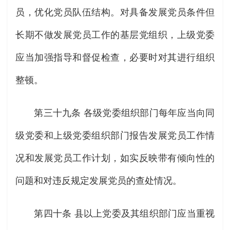
员，优化党员队伍结构。对具备发展党员条件但
长期不做发展党员工作的基层党组织，上级党委
应当加强指导和督促检查，必要时对其进行组织
整顿。
第三十九条 各级党委组织部门每年应当向同
级党委和上级党委组织部门报告发展党员工作情
况和发展党员工作计划，如实反映带有倾向性的
问题和对违反规定发展党员的查处情况。
第四十条 县以上党委及其组织部门应当重视