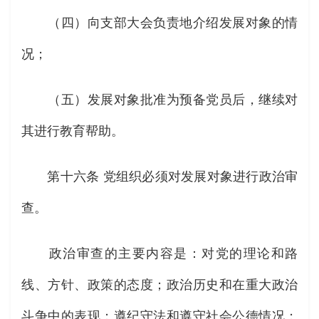
（四）向支部大会负责地介绍发展对象的情
况；
（五）发展对象批准为预备党员后，继续对
其进行教育帮助。
第十六条 党组织必须对发展对象进行政治审
查。
政治审查的主要内容是：对党的理论和路
线、方针、政策的态度；政治历史和在重大政治
斗争中的表现；遵纪守法和遵守社会公德情况；