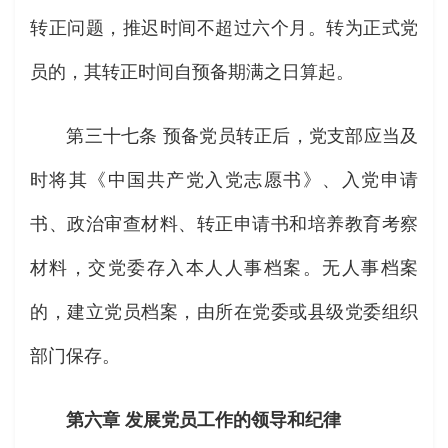
转正问题，推迟时间不超过六个月。转为正式党
员的，其转正时间自预备期满之日算起。
第三十七条 预备党员转正后，党支部应当及
时将其《中国共产党入党志愿书》、入党申请
书、政治审查材料、转正申请书和培养教育考察
材料，交党委存入本人人事档案。无人事档案
的，建立党员档案，由所在党委或县级党委组织
部门保存。
第六章 发展党员工作的领导和纪律