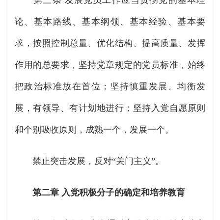
第三条 发展党员工作应当贯彻党的基本理
论、基本路线、基本纲领、基本经验、基本要
求，按照控制总量、优化结构、提高质量、发挥
作用的总要求，坚持党章规定的党员标准，始终
把政治标准放在首位；坚持慎重发展、均衡发
展，有领导、有计划地进行；坚持入党自愿原则
和个别吸收原则，成熟一个，发展一个。
禁止突击发展，反对“关门主义”。
第二章 入党积极分子的确定和培养教育