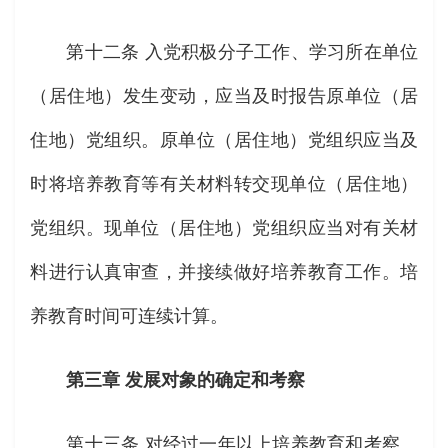
第十二条 入党积极分子工作、学习所在单位
（居住地）发生变动，应当及时报告原单位（居
住地）党组织。原单位（居住地）党组织应当及
时将培养教育等有关材料转交现单位（居住地）
党组织。现单位（居住地）党组织应当对有关材
料进行认真审查，并接续做好培养教育工作。培
养教育时间可连续计算。
第三章 发展对象的确定和考察
第十三条 对经过一年以上培养教育和考察、