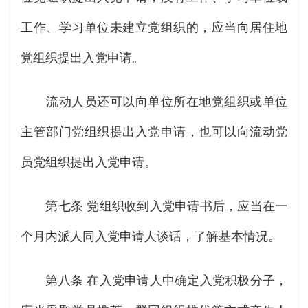
工作、学习单位未建立党组织的，应当向居住地
党组织提出入党申请。
流动人员还可以向单位所在地党组织或单位
主管部门党组织提出入党申请，也可以向流动党
员党组织提出入党申请。
第七条 党组织收到入党申请书后，应当在一
个月内派人同入党申请人谈话，了解基本情况。
第八条 在入党申请人中确定入党积极分子，