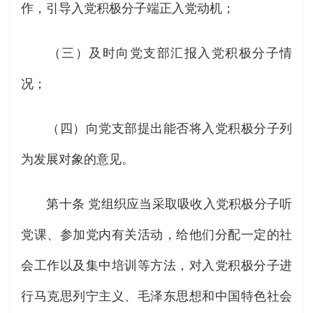
作，引导入党积极分子端正入党动机；
（三）及时向党支部汇报入党积极分子情
况；
（四）向党支部提出能否将入党积极分子列
为发展对象的意见。
第十条 党组织应当采取吸收入党积极分子听
党课、参加党内有关活动，给他们分配一定的社
会工作以及集中培训等方法，对入党积极分子进
行马克思列宁主义、毛泽东思想和中国特色社会