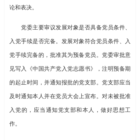
论和表决。
党委主要审议发展对象是否具备党员条件、
入党手续是否完备。发展对象符合党员条件、入
党手续完备的，批准其为预备党员。党委审批意
见写入《中国共产党入党志愿书》，注明预备期
的起止时间，并通知报批的党支部。党支部应当
及时通知本人并在党员大会上宣布。对未被批准
入党的，应当通知党支部和本人，做好思想工
作。