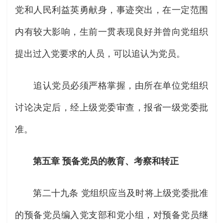
党和人民利益英勇献身，事迹突出，在一定范围
内有较大影响，生前一贯表现良好并曾向党组织
提出过入党要求的人员，可以追认为党员。
追认党员必须严格掌握，由所在单位党组织
讨论决定后，经上级党委审查，报省一级党委批
准。
第五章 预备党员的教育、考察和转正
第二十九条 党组织应当及时将上级党委批准
的预备党员编入党支部和党小组，对预备党员继