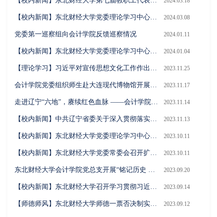
【校内新闻】东北财经大学第七届教职工代表大会第二次会议召开
2024.03.18
【校内新闻】东北财经大学党委理论学习中心组举行集体学习会学习贯彻习近平总书记关于巩固拓展主题教育成果的重要讲话精神
2024.03.08
党委第一巡察组向会计学院反馈巡察情况
2024.01.11
【校内新闻】东北财经大学党委理论学习中心组举行扩大集体学习会深入学习贯彻中央和省委经济工作会议精神
2024.01.04
【理论学习】习近平对宣传思想文化工作作出重要指示
2023.11.25
会计学院党委组织师生赴大连现代博物馆开展实践研学活动
2023.11.17
走进辽宁“六地”，赓续红色血脉 ——会计学院党委组织师生党员赴丹东开展参观践学活动
2023.11.14
【校内新闻】中共辽宁省委关于深入贯彻落实习近平总书记在新时代推动东北全面振兴座谈会上重要讲话精神奋力谱写中国式现代化辽宁新篇章的意见
2023.11.13
【校内新闻】东北财经大学党委理论学习中心组举行扩大集体学习会 深入学习贯彻习近平总书记在新时代推动东北全面振兴座谈会上的重要讲话精神
2023.10.11
【校内新闻】东北财经大学党委常委会召开扩大会议传达学习贯彻习近平总书记在新时代推动东北全面振兴座谈会上的重要讲话精神
2023.10.11
东北财经大学会计学院党总支开展“铭记历史 勿忘九一八”主题党日活动
2023.09.20
【校内新闻】东北财经大学召开学习贯彻习近平新时代中国特色社会主义思想主题教育总结会议
2023.09.14
【师德师风】东北财经大学师德一票否决制实施细则（2019年11月修订）
2023.09.12